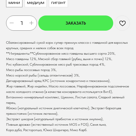
мини
медиум
гигант
ЗАКАЗАТЬ
Сбалансированный сухой корм супер-премиум класса с говядиной для взрослых
крупных, средних и мелких собак всех пород
**Ингредиенты:**Сублимированное мясо говядины высшего сорта 20%,
Мясо говядины 12%, Мясной сбор говяжий (рубец, вымя и почки) 12%,
Рис кубанский, Сублимированное мясо рыб тресковых пород 4%,
Мясо рыбы лососевых пород 3%,
Мясо морской рыбы (сельдь атлантическая) 3%,
Дегидрированный хрящ КРС (источник хондроитина и глюкозамина),
Жир говяжий, Жир индейки, Масло лососевое, Нерафинированное подсолнечное
масло холодного отжима (в качестве консерванта используется Вит.E),
Витаминно-минеральный комплекс, Цуккини, Листья салата, Сладкий зеленый
перец,
Яблоко (натуральный источник диетической клетчатки), Экстракт бархатцев
прямостоячих (источник лютеина),
Экстракт цикория (натуральный пребиотик и источник инулина),
Пивные дрожжи (естественный источник MOS и FOS), Семя льна,
Кора дуба, Расторопша, Юкка Шидигера, Мико Карб.